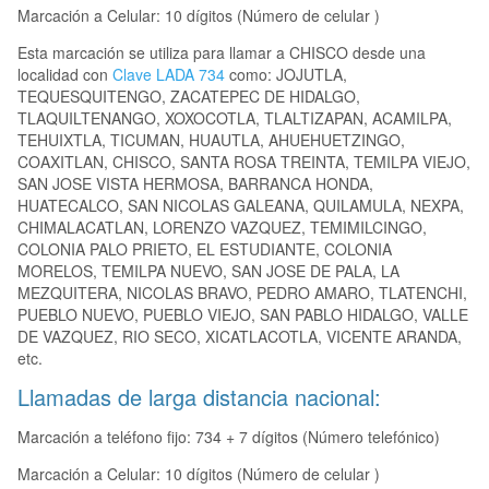
Marcación a Celular: 10 dígitos (Número de celular )
Esta marcación se utiliza para llamar a CHISCO desde una
localidad con
Clave LADA 734
como: JOJUTLA,
TEQUESQUITENGO, ZACATEPEC DE HIDALGO,
TLAQUILTENANGO, XOXOCOTLA, TLALTIZAPAN, ACAMILPA,
TEHUIXTLA, TICUMAN, HUAUTLA, AHUEHUETZINGO,
COAXITLAN, CHISCO, SANTA ROSA TREINTA, TEMILPA VIEJO,
SAN JOSE VISTA HERMOSA, BARRANCA HONDA,
HUATECALCO, SAN NICOLAS GALEANA, QUILAMULA, NEXPA,
CHIMALACATLAN, LORENZO VAZQUEZ, TEMIMILCINGO,
COLONIA PALO PRIETO, EL ESTUDIANTE, COLONIA
MORELOS, TEMILPA NUEVO, SAN JOSE DE PALA, LA
MEZQUITERA, NICOLAS BRAVO, PEDRO AMARO, TLATENCHI,
PUEBLO NUEVO, PUEBLO VIEJO, SAN PABLO HIDALGO, VALLE
DE VAZQUEZ, RIO SECO, XICATLACOTLA, VICENTE ARANDA,
etc.
Llamadas de larga distancia nacional:
Marcación a teléfono fijo: 734 + 7 dígitos (Número telefónico)
Marcación a Celular: 10 dígitos (Número de celular )