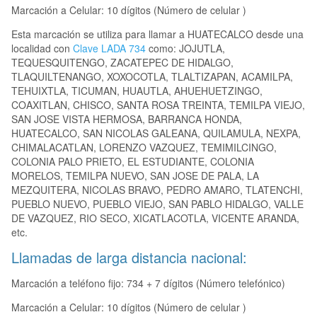
Marcación a Celular: 10 dígitos (Número de celular )
Esta marcación se utiliza para llamar a HUATECALCO desde una
localidad con
Clave LADA 734
como: JOJUTLA,
TEQUESQUITENGO, ZACATEPEC DE HIDALGO,
TLAQUILTENANGO, XOXOCOTLA, TLALTIZAPAN, ACAMILPA,
TEHUIXTLA, TICUMAN, HUAUTLA, AHUEHUETZINGO,
COAXITLAN, CHISCO, SANTA ROSA TREINTA, TEMILPA VIEJO,
SAN JOSE VISTA HERMOSA, BARRANCA HONDA,
HUATECALCO, SAN NICOLAS GALEANA, QUILAMULA, NEXPA,
CHIMALACATLAN, LORENZO VAZQUEZ, TEMIMILCINGO,
COLONIA PALO PRIETO, EL ESTUDIANTE, COLONIA
MORELOS, TEMILPA NUEVO, SAN JOSE DE PALA, LA
MEZQUITERA, NICOLAS BRAVO, PEDRO AMARO, TLATENCHI,
PUEBLO NUEVO, PUEBLO VIEJO, SAN PABLO HIDALGO, VALLE
DE VAZQUEZ, RIO SECO, XICATLACOTLA, VICENTE ARANDA,
etc.
Llamadas de larga distancia nacional:
Marcación a teléfono fijo: 734 + 7 dígitos (Número telefónico)
Marcación a Celular: 10 dígitos (Número de celular )