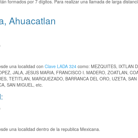
tán formados por 7 dígitos. Para realizar una llamada de larga distanci
a, Ahuacatlan
)
esde una localidad con
Clave LADA 324
como: MEZQUITES, IXTLAN D
PEZ, JALA, JESUS MARIA, FRANCISCO I. MADERO, ZOATLAN, COA
ES, TETITLAN, MARQUEZADO, BARRANCA DEL ORO, UZETA, SAN 
, SAN MIGUEL, etc.
:
)
de una localidad dentro de la republica Mexicana.