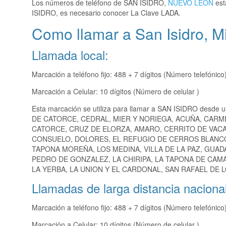
Los números de teléfono de SAN ISIDRO,
NUEVO LEON
est
ISIDRO, es necesario conocer La Clave LADA.
Como llamar a San Isidro, M
Llamada local:
Marcación a teléfono fijo: 488 + 7 dígitos (Número telefónico
Marcación a Celular: 10 dígitos (Número de celular )
Esta marcación se utiliza para llamar a SAN ISIDRO desde u
DE CATORCE, CEDRAL, MIER Y NORIEGA, ACUÑA, CARM
CATORCE, CRUZ DE ELORZA, AMARO, CERRITO DE VACA
CONSUELO, DOLORES, EL REFUGIO DE CERROS BLANCO
TAPONA MOREÑA, LOS MEDINA, VILLA DE LA PAZ, GUA
PEDRO DE GONZALEZ, LA CHIRIPA, LA TAPONA DE CAM
LA YERBA, LA UNION Y EL CARDONAL, SAN RAFAEL DE L
Llamadas de larga distancia nacional
Marcación a teléfono fijo: 488 + 7 dígitos (Número telefónico
Marcación a Celular: 10 dígitos (Número de celular )