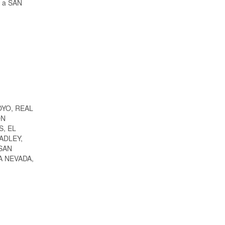
a a SAN
YO, REAL
ON
, EL
ADLEY,
SAN
A NEVADA,