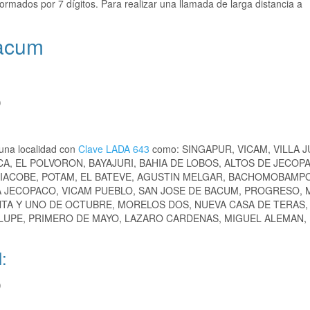
ormados por 7 dígitos. Para realizar una llamada de larga distancia a
Bacum
)
una localidad con
Clave LADA 643
como: SINGAPUR, VICAM, VILLA 
A, EL POLVORON, BAYAJURI, BAHIA DE LOBOS, ALTOS DE JECOP
SIACOBE, POTAM, EL BATEVE, AGUSTIN MELGAR, BACHOMOBAMPO
A JECOPACO, VICAM PUEBLO, SAN JOSE DE BACUM, PROGRESO,
NTA Y UNO DE OCTUBRE, MORELOS DOS, NUEVA CASA DE TERAS,
ALUPE, PRIMERO DE MAYO, LAZARO CARDENAS, MIGUEL ALEMAN,
:
)