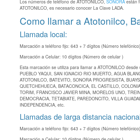
Los números de teléfono de ATOTONILCO,
SONORA
están f
ATOTONILCO, es necesario conocer La Clave LADA.
Como llamar a Atotonilco, 
Llamada local:
Marcación a teléfono fijo: 643 + 7 dígitos (Número telefónico
Marcación a Celular: 10 dígitos (Número de celular )
Esta marcación se utiliza para llamar a ATOTONILCO desde 
PUEBLO YAQUI, SAN IGNACIO RIO MUERTO, AGUA BLANC
ATOTONILCO, BATEVITO, SONORA PROGRESISTA, BUAY
QUETCHEHUECA, BATACONCICA, EL CASTILLO, COLONI
TORIM, FRANCISCO JAVIER MINA, MORELOS UNO, TREI
DEMOCRACIA, TETABIATE, PAREDONCITO, VILLA GUAD
INDEPENDENCIA, etc.
Llamadas de larga distancia nacional
Marcación a teléfono fijo: 643 + 7 dígitos (Número telefónico
Marcación a Celular: 10 dígitos (Número de celular )