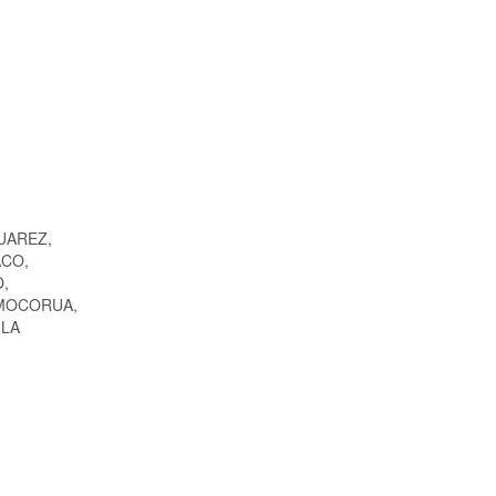
JUAREZ,
ACO,
,
 MOCORUA,
 LA