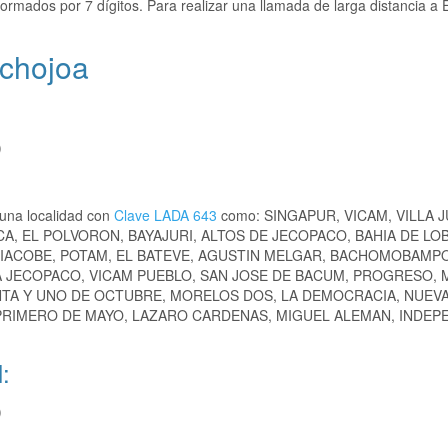
ormados por 7 dígitos. Para realizar una llamada de larga distancia a 
tchojoa
)
 una localidad con
Clave LADA 643
como: SINGAPUR, VICAM, VILLA 
A, EL POLVORON, BAYAJURI, ALTOS DE JECOPACO, BAHIA DE LO
SIACOBE, POTAM, EL BATEVE, AGUSTIN MELGAR, BACHOMOBAMPO
A JECOPACO, VICAM PUEBLO, SAN JOSE DE BACUM, PROGRESO,
NTA Y UNO DE OCTUBRE, MORELOS DOS, LA DEMOCRACIA, NUEV
 PRIMERO DE MAYO, LAZARO CARDENAS, MIGUEL ALEMAN, INDEP
:
)