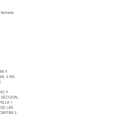
a llamada
AN Y
AL 3 RA.
,
,
NO Y
 SECCION,
RILLA 1
 DE LAS
COMITAN 3