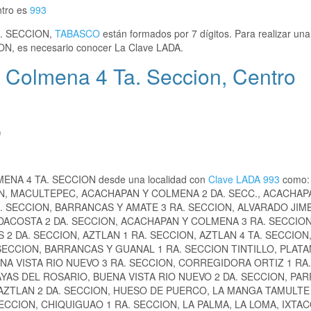
ntro es
993
A. SECCION,
TABASCO
están formados por 7 dígitos. Para realizar un
N, es necesario conocer La Clave LADA.
Colmena 4 Ta. Seccion, Centro
)
LMENA 4 TA. SECCION desde una localidad con
Clave LADA 993
como:
N, MACULTEPEC, ACACHAPAN Y COLMENA 2 DA. SECC., ACACHAP
 SECCION, BARRANCAS Y AMATE 3 RA. SECCION, ALVARADO JIMB
ACOSTA 2 DA. SECCION, ACACHAPAN Y COLMENA 3 RA. SECCION
2 DA. SECCION, AZTLAN 1 RA. SECCION, AZTLAN 4 TA. SECCION
ECCION, BARRANCAS Y GUANAL 1 RA. SECCION TINTILLO, PLATA
NA VISTA RIO NUEVO 3 RA. SECCION, CORREGIDORA ORTIZ 1 RA.
YAS DEL ROSARIO, BUENA VISTA RIO NUEVO 2 DA. SECCION, PAR
, AZTLAN 2 DA. SECCION, HUESO DE PUERCO, LA MANGA TAMULTE
SECCION, CHIQUIGUAO 1 RA. SECCION, LA PALMA, LA LOMA, IXTA