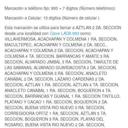
Marcación a teléfono fijo: 993 + 7 dígitos (Número telefónico)
Marcación a Celular: 10 dígitos (Número de celular )
Esta marcación se utiliza para llamar a AZTLAN 2 DA. SECCION
desde una localidad con
Clave LADA 993
como:
VILLAHERMOSA, ACACHAPAN Y COLMENA 1 RA. SECCION,
MACULTEPEC, ACACHAPAN Y COLMENA 2 DA. SECC.,
ACACHAPAN Y COLMENA 2 DA. SECCION, ACACHAPAN Y
COLMENA 4 TA. SECCION, BARRANCAS Y AMATE 3 RA.
SECCION, ALVARADO JIMBAL 3 RA. SECCION, TAMULTE DE
LAS SABANAS, ALVARADO GUARDACOSTA 2 DA. SECCION,
ACACHAPAN Y COLMENA 3 RA. SECCION, ANACLETO
CANABAL 2 DA. SECCION, LAZARO CARDENAS 2 DA.
SECCION, AZTLAN 1 RA. SECCION, AZTLAN 4 TA. SECCION,
ANACLETO CANABAL 1 RA. SECCION, BOQUERON 4 TA.
SECCION, BARRANCAS Y GUANAL 1 RA. SECCION TINTILLO,
PLATANO Y CACAO 1 RA. SECCION, BOQUERON 2 DA.
SECCION, BUENA VISTA RIO NUEVO 3 RA. SECCION,
CORREGIDORA ORTIZ 1 RA. SECCION, AZTLAN 5 TA.
SECCION, BOQUERON 3 RA. SECCION, PLAYAS DEL
ROSARIO, BUENA VISTA RIO NUEVO 2 DA. SECCION,