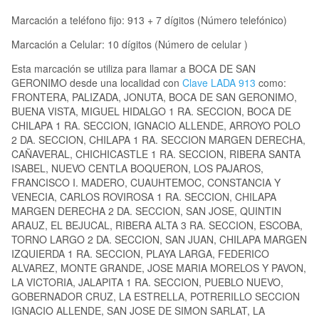
Marcación a teléfono fijo: 913 + 7 dígitos (Número telefónico)
Marcación a Celular: 10 dígitos (Número de celular )
Esta marcación se utiliza para llamar a BOCA DE SAN
GERONIMO desde una localidad con
Clave LADA 913
como:
FRONTERA, PALIZADA, JONUTA, BOCA DE SAN GERONIMO,
BUENA VISTA, MIGUEL HIDALGO 1 RA. SECCION, BOCA DE
CHILAPA 1 RA. SECCION, IGNACIO ALLENDE, ARROYO POLO
2 DA. SECCION, CHILAPA 1 RA. SECCION MARGEN DERECHA,
CAÑAVERAL, CHICHICASTLE 1 RA. SECCION, RIBERA SANTA
ISABEL, NUEVO CENTLA BOQUERON, LOS PAJAROS,
FRANCISCO I. MADERO, CUAUHTEMOC, CONSTANCIA Y
VENECIA, CARLOS ROVIROSA 1 RA. SECCION, CHILAPA
MARGEN DERECHA 2 DA. SECCION, SAN JOSE, QUINTIN
ARAUZ, EL BEJUCAL, RIBERA ALTA 3 RA. SECCION, ESCOBA,
TORNO LARGO 2 DA. SECCION, SAN JUAN, CHILAPA MARGEN
IZQUIERDA 1 RA. SECCION, PLAYA LARGA, FEDERICO
ALVAREZ, MONTE GRANDE, JOSE MARIA MORELOS Y PAVON,
LA VICTORIA, JALAPITA 1 RA. SECCION, PUEBLO NUEVO,
GOBERNADOR CRUZ, LA ESTRELLA, POTRERILLO SECCION
IGNACIO ALLENDE, SAN JOSE DE SIMON SARLAT, LA