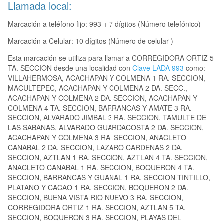
Llamada local:
Marcación a teléfono fijo: 993 + 7 dígitos (Número telefónico)
Marcación a Celular: 10 dígitos (Número de celular )
Esta marcación se utiliza para llamar a CORREGIDORA ORTIZ 5
TA. SECCION desde una localidad con
Clave LADA 993
como:
VILLAHERMOSA, ACACHAPAN Y COLMENA 1 RA. SECCION,
MACULTEPEC, ACACHAPAN Y COLMENA 2 DA. SECC.,
ACACHAPAN Y COLMENA 2 DA. SECCION, ACACHAPAN Y
COLMENA 4 TA. SECCION, BARRANCAS Y AMATE 3 RA.
SECCION, ALVARADO JIMBAL 3 RA. SECCION, TAMULTE DE
LAS SABANAS, ALVARADO GUARDACOSTA 2 DA. SECCION,
ACACHAPAN Y COLMENA 3 RA. SECCION, ANACLETO
CANABAL 2 DA. SECCION, LAZARO CARDENAS 2 DA.
SECCION, AZTLAN 1 RA. SECCION, AZTLAN 4 TA. SECCION,
ANACLETO CANABAL 1 RA. SECCION, BOQUERON 4 TA.
SECCION, BARRANCAS Y GUANAL 1 RA. SECCION TINTILLO,
PLATANO Y CACAO 1 RA. SECCION, BOQUERON 2 DA.
SECCION, BUENA VISTA RIO NUEVO 3 RA. SECCION,
CORREGIDORA ORTIZ 1 RA. SECCION, AZTLAN 5 TA.
SECCION, BOQUERON 3 RA. SECCION, PLAYAS DEL