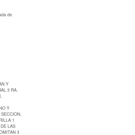
mada de
AN Y
AL 3 RA.
,
,
NO Y
 SECCION,
RILLA 1
 DE LAS
COMITAN 3