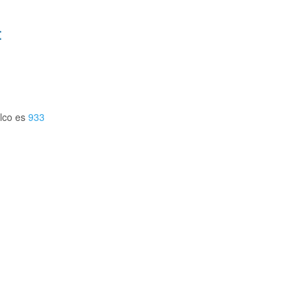
:
lco es
933