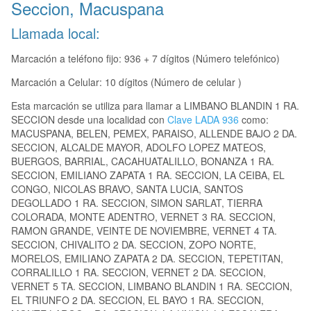
Seccion, Macuspana
Llamada local:
Marcación a teléfono fijo: 936 + 7 dígitos (Número telefónico)
Marcación a Celular: 10 dígitos (Número de celular )
Esta marcación se utiliza para llamar a LIMBANO BLANDIN 1 RA.
SECCION desde una localidad con
Clave LADA 936
como:
MACUSPANA, BELEN, PEMEX, PARAISO, ALLENDE BAJO 2 DA.
SECCION, ALCALDE MAYOR, ADOLFO LOPEZ MATEOS,
BUERGOS, BARRIAL, CACAHUATALILLO, BONANZA 1 RA.
SECCION, EMILIANO ZAPATA 1 RA. SECCION, LA CEIBA, EL
CONGO, NICOLAS BRAVO, SANTA LUCIA, SANTOS
DEGOLLADO 1 RA. SECCION, SIMON SARLAT, TIERRA
COLORADA, MONTE ADENTRO, VERNET 3 RA. SECCION,
RAMON GRANDE, VEINTE DE NOVIEMBRE, VERNET 4 TA.
SECCION, CHIVALITO 2 DA. SECCION, ZOPO NORTE,
MORELOS, EMILIANO ZAPATA 2 DA. SECCION, TEPETITAN,
CORRALILLO 1 RA. SECCION, VERNET 2 DA. SECCION,
VERNET 5 TA. SECCION, LIMBANO BLANDIN 1 RA. SECCION,
EL TRIUNFO 2 DA. SECCION, EL BAYO 1 RA. SECCION,