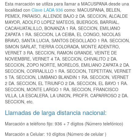
Esta marcación se utiliza para llamar a MACUSPANA desde una
localidad con
Clave LADA 936
como: MACUSPANA, BELEN,
PEMEX, PARAISO, ALLENDE BAJO 2 DA. SECCION, ALCALDE
MAYOR, ADOLFO LOPEZ MATEOS, BUERGOS, BARRIAL,
CACAHUATALILLO, BONANZA 1 RA. SECCION, EMILIANO
ZAPATA 1 RA. SECCION, LA CEIBA, EL CONGO, NICOLAS
BRAVO, SANTA LUCIA, SANTOS DEGOLLADO 1 RA. SECCION,
SIMON SARLAT, TIERRA COLORADA, MONTE ADENTRO,
VERNET 3 RA. SECCION, RAMON GRANDE, VEINTE DE
NOVIEMBRE, VERNET 4 TA. SECCION, CHIVALITO 2 DA.
SECCION, ZOPO NORTE, MORELOS, EMILIANO ZAPATA 2 DA.
SECCION, CORRALILLO 1 RA. SECCION, TEPETITAN, VERNET
5 TA. SECCION, LIMBANO BLANDIN 1 RA. SECCION, VERNET
2 DA. SECCION, EL TRIUNFO 2 DA. SECCION, EL BAYO 1 RA.
SECCION, MONTE LARGO 1 RA. SECCION, FRANCISCO
VILLA, LA ESCALERA, LA UNION, PROFR. CAPARROSO 2 DA.
SECCION, etc.
Llamadas de larga distancia nacional:
Marcación a teléfono fijo: 936 + 7 dígitos (Número telefónico)
Marcación a Celular: 10 dígitos (Número de celular )