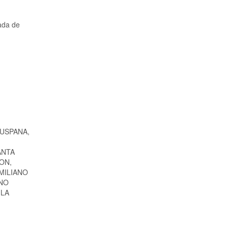
ada de
USPANA,
ANTA
ON,
MILIANO
ANO
 LA