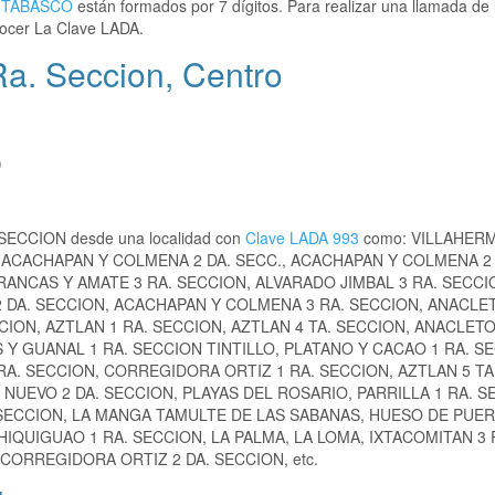
,
TABASCO
están formados por 7 dígitos. Para realizar una llamada de 
ocer La Clave LADA.
Ra. Seccion, Centro
)
. SECCION desde una localidad con
Clave LADA 993
como: VILLAHER
ACACHAPAN Y COLMENA 2 DA. SECC., ACACHAPAN Y COLMENA 2 
ANCAS Y AMATE 3 RA. SECCION, ALVARADO JIMBAL 3 RA. SECCI
 DA. SECCION, ACACHAPAN Y COLMENA 3 RA. SECCION, ANACLE
CION, AZTLAN 1 RA. SECCION, AZTLAN 4 TA. SECCION, ANACLET
 Y GUANAL 1 RA. SECCION TINTILLO, PLATANO Y CACAO 1 RA. S
RA. SECCION, CORREGIDORA ORTIZ 1 RA. SECCION, AZTLAN 5 TA
NUEVO 2 DA. SECCION, PLAYAS DEL ROSARIO, PARRILLA 1 RA. S
. SECCION, LA MANGA TAMULTE DE LAS SABANAS, HUESO DE PUE
HIQUIGUAO 1 RA. SECCION, LA PALMA, LA LOMA, IXTACOMITAN 3 
CORREGIDORA ORTIZ 2 DA. SECCION, etc.