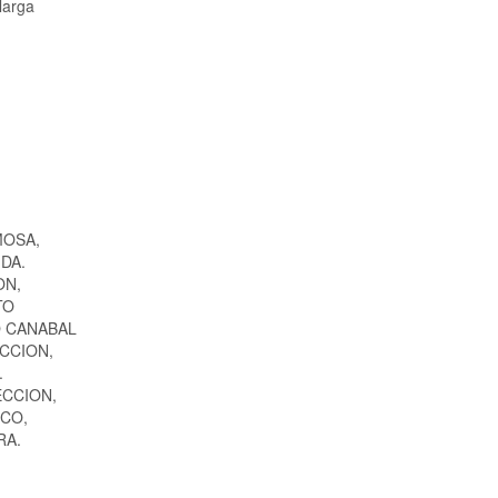
larga
MOSA,
DA.
ON,
TO
O CANABAL
ECCION,
.
ECCION,
RCO,
RA.