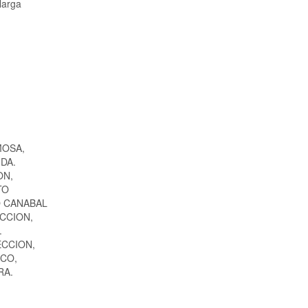
larga
MOSA,
DA.
ON,
TO
O CANABAL
ECCION,
.
ECCION,
RCO,
RA.