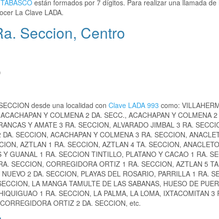
,
TABASCO
están formados por 7 dígitos. Para realizar una llamada de 
ocer La Clave LADA.
Ra. Seccion, Centro
)
. SECCION desde una localidad con
Clave LADA 993
como: VILLAHER
ACACHAPAN Y COLMENA 2 DA. SECC., ACACHAPAN Y COLMENA 2 
ANCAS Y AMATE 3 RA. SECCION, ALVARADO JIMBAL 3 RA. SECCI
 DA. SECCION, ACACHAPAN Y COLMENA 3 RA. SECCION, ANACLE
CION, AZTLAN 1 RA. SECCION, AZTLAN 4 TA. SECCION, ANACLET
 Y GUANAL 1 RA. SECCION TINTILLO, PLATANO Y CACAO 1 RA. S
RA. SECCION, CORREGIDORA ORTIZ 1 RA. SECCION, AZTLAN 5 TA
NUEVO 2 DA. SECCION, PLAYAS DEL ROSARIO, PARRILLA 1 RA. S
. SECCION, LA MANGA TAMULTE DE LAS SABANAS, HUESO DE PUE
HIQUIGUAO 1 RA. SECCION, LA PALMA, LA LOMA, IXTACOMITAN 3 
CORREGIDORA ORTIZ 2 DA. SECCION, etc.