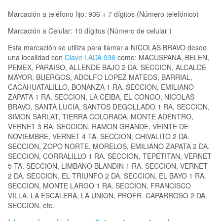
Marcación a teléfono fijo: 936 + 7 dígitos (Número telefónico)
Marcación a Celular: 10 dígitos (Número de celular )
Esta marcación se utiliza para llamar a NICOLAS BRAVO desde
una localidad con
Clave LADA 936
como: MACUSPANA, BELEN,
PEMEX, PARAISO, ALLENDE BAJO 2 DA. SECCION, ALCALDE
MAYOR, BUERGOS, ADOLFO LOPEZ MATEOS, BARRIAL,
CACAHUATALILLO, BONANZA 1 RA. SECCION, EMILIANO
ZAPATA 1 RA. SECCION, LA CEIBA, EL CONGO, NICOLAS
BRAVO, SANTA LUCIA, SANTOS DEGOLLADO 1 RA. SECCION,
SIMON SARLAT, TIERRA COLORADA, MONTE ADENTRO,
VERNET 3 RA. SECCION, RAMON GRANDE, VEINTE DE
NOVIEMBRE, VERNET 4 TA. SECCION, CHIVALITO 2 DA.
SECCION, ZOPO NORTE, MORELOS, EMILIANO ZAPATA 2 DA.
SECCION, CORRALILLO 1 RA. SECCION, TEPETITAN, VERNET
5 TA. SECCION, LIMBANO BLANDIN 1 RA. SECCION, VERNET
2 DA. SECCION, EL TRIUNFO 2 DA. SECCION, EL BAYO 1 RA.
SECCION, MONTE LARGO 1 RA. SECCION, FRANCISCO
VILLA, LA ESCALERA, LA UNION, PROFR. CAPARROSO 2 DA.
SECCION, etc.