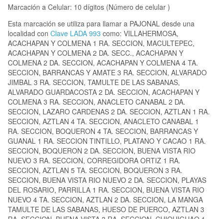
Marcación a Celular: 10 dígitos (Número de celular )
Esta marcación se utiliza para llamar a PAJONAL desde una
localidad con
Clave LADA 993
como: VILLAHERMOSA,
ACACHAPAN Y COLMENA 1 RA. SECCION, MACULTEPEC,
ACACHAPAN Y COLMENA 2 DA. SECC., ACACHAPAN Y
COLMENA 2 DA. SECCION, ACACHAPAN Y COLMENA 4 TA.
SECCION, BARRANCAS Y AMATE 3 RA. SECCION, ALVARADO
JIMBAL 3 RA. SECCION, TAMULTE DE LAS SABANAS,
ALVARADO GUARDACOSTA 2 DA. SECCION, ACACHAPAN Y
COLMENA 3 RA. SECCION, ANACLETO CANABAL 2 DA.
SECCION, LAZARO CARDENAS 2 DA. SECCION, AZTLAN 1 RA.
SECCION, AZTLAN 4 TA. SECCION, ANACLETO CANABAL 1
RA. SECCION, BOQUERON 4 TA. SECCION, BARRANCAS Y
GUANAL 1 RA. SECCION TINTILLO, PLATANO Y CACAO 1 RA.
SECCION, BOQUERON 2 DA. SECCION, BUENA VISTA RIO
NUEVO 3 RA. SECCION, CORREGIDORA ORTIZ 1 RA.
SECCION, AZTLAN 5 TA. SECCION, BOQUERON 3 RA.
SECCION, BUENA VISTA RIO NUEVO 2 DA. SECCION, PLAYAS
DEL ROSARIO, PARRILLA 1 RA. SECCION, BUENA VISTA RIO
NUEVO 4 TA. SECCION, AZTLAN 2 DA. SECCION, LA MANGA
TAMULTE DE LAS SABANAS, HUESO DE PUERCO, AZTLAN 3