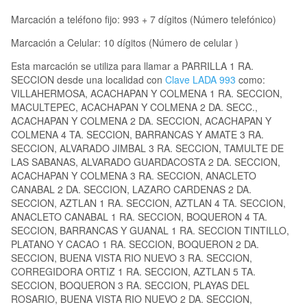
Marcación a teléfono fijo: 993 + 7 dígitos (Número telefónico)
Marcación a Celular: 10 dígitos (Número de celular )
Esta marcación se utiliza para llamar a PARRILLA 1 RA.
SECCION desde una localidad con
Clave LADA 993
como:
VILLAHERMOSA, ACACHAPAN Y COLMENA 1 RA. SECCION,
MACULTEPEC, ACACHAPAN Y COLMENA 2 DA. SECC.,
ACACHAPAN Y COLMENA 2 DA. SECCION, ACACHAPAN Y
COLMENA 4 TA. SECCION, BARRANCAS Y AMATE 3 RA.
SECCION, ALVARADO JIMBAL 3 RA. SECCION, TAMULTE DE
LAS SABANAS, ALVARADO GUARDACOSTA 2 DA. SECCION,
ACACHAPAN Y COLMENA 3 RA. SECCION, ANACLETO
CANABAL 2 DA. SECCION, LAZARO CARDENAS 2 DA.
SECCION, AZTLAN 1 RA. SECCION, AZTLAN 4 TA. SECCION,
ANACLETO CANABAL 1 RA. SECCION, BOQUERON 4 TA.
SECCION, BARRANCAS Y GUANAL 1 RA. SECCION TINTILLO,
PLATANO Y CACAO 1 RA. SECCION, BOQUERON 2 DA.
SECCION, BUENA VISTA RIO NUEVO 3 RA. SECCION,
CORREGIDORA ORTIZ 1 RA. SECCION, AZTLAN 5 TA.
SECCION, BOQUERON 3 RA. SECCION, PLAYAS DEL
ROSARIO, BUENA VISTA RIO NUEVO 2 DA. SECCION,