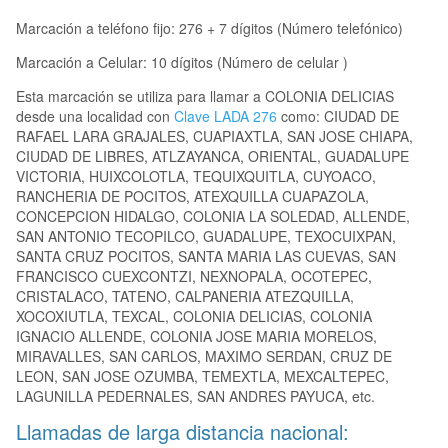
Marcación a teléfono fijo: 276 + 7 dígitos (Número telefónico)
Marcación a Celular: 10 dígitos (Número de celular )
Esta marcación se utiliza para llamar a COLONIA DELICIAS
desde una localidad con
Clave LADA 276
como: CIUDAD DE
RAFAEL LARA GRAJALES, CUAPIAXTLA, SAN JOSE CHIAPA,
CIUDAD DE LIBRES, ATLZAYANCA, ORIENTAL, GUADALUPE
VICTORIA, HUIXCOLOTLA, TEQUIXQUITLA, CUYOACO,
RANCHERIA DE POCITOS, ATEXQUILLA CUAPAZOLA,
CONCEPCION HIDALGO, COLONIA LA SOLEDAD, ALLENDE,
SAN ANTONIO TECOPILCO, GUADALUPE, TEXOCUIXPAN,
SANTA CRUZ POCITOS, SANTA MARIA LAS CUEVAS, SAN
FRANCISCO CUEXCONTZI, NEXNOPALA, OCOTEPEC,
CRISTALACO, TATENO, CALPANERIA ATEZQUILLA,
XOCOXIUTLA, TEXCAL, COLONIA DELICIAS, COLONIA
IGNACIO ALLENDE, COLONIA JOSE MARIA MORELOS,
MIRAVALLES, SAN CARLOS, MAXIMO SERDAN, CRUZ DE
LEON, SAN JOSE OZUMBA, TEMEXTLA, MEXCALTEPEC,
LAGUNILLA PEDERNALES, SAN ANDRES PAYUCA, etc.
Llamadas de larga distancia nacional: