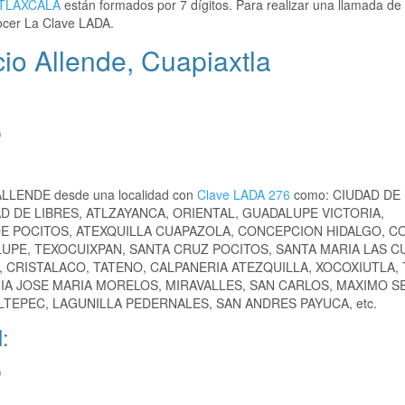
TLAXCALA
están formados por 7 dígitos. Para realizar una llamada de 
cer La Clave LADA.
io Allende, Cuapiaxtla
)
 ALLENDE desde una localidad con
Clave LADA 276
como: CIUDAD DE
AD DE LIBRES, ATLZAYANCA, ORIENTAL, GUADALUPE VICTORIA,
E POCITOS, ATEXQUILLA CUAPAZOLA, CONCEPCION HIDALGO, CO
UPE, TEXOCUIXPAN, SANTA CRUZ POCITOS, SANTA MARIA LAS C
CRISTALACO, TATENO, CALPANERIA ATEZQUILLA, XOCOXIUTLA, 
NIA JOSE MARIA MORELOS, MIRAVALLES, SAN CARLOS, MAXIMO S
TEPEC, LAGUNILLA PEDERNALES, SAN ANDRES PAYUCA, etc.
:
)