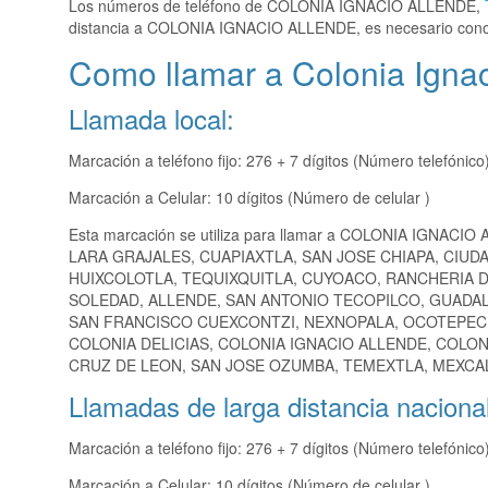
Los números de teléfono de COLONIA IGNACIO ALLENDE,
distancia a COLONIA IGNACIO ALLENDE, es necesario cono
Como llamar a Colonia Ignac
Llamada local:
Marcación a teléfono fijo: 276 + 7 dígitos (Número telefónico
Marcación a Celular: 10 dígitos (Número de celular )
Esta marcación se utiliza para llamar a COLONIA IGNACIO
LARA GRAJALES, CUAPIAXTLA, SAN JOSE CHIAPA, CIUD
HUIXCOLOTLA, TEQUIXQUITLA, CUYOACO, RANCHERIA D
SOLEDAD, ALLENDE, SAN ANTONIO TECOPILCO, GUADAL
SAN FRANCISCO CUEXCONTZI, NEXNOPALA, OCOTEPEC, 
COLONIA DELICIAS, COLONIA IGNACIO ALLENDE, COLO
CRUZ DE LEON, SAN JOSE OZUMBA, TEMEXTLA, MEXCAL
Llamadas de larga distancia nacional
Marcación a teléfono fijo: 276 + 7 dígitos (Número telefónico
Marcación a Celular: 10 dígitos (Número de celular )