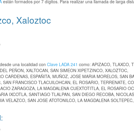
A
están formados por 7 dígitos. Para realizar una llamada de larga dist
co, Xaloztoc
)
desde una localidad con
Clave LADA 241
como: APIZACO, TLAXCO, T
DEL PEÑON, XALTOCAN, SAN SIMEON XIPETZINCO, XALOZTOC,
O CARDENAS, ESPAÑITA, MUÑOZ, JOSE MARIA MORELOS, SAN 
SAN FRANCISCO TLACUILOHCAN, EL ROSARIO, TERRENATE, CO
ACIO ZARAGOZA, LA MAGDALENA CUEXTOTITLA, EL ROSARIO O
RIA IXCOTLA, SANTIAGO TLALPAN, SAN DIEGO RECOBA, NICOLAS
NIA VELAZCO, SAN JOSE ATOTONILCO, LA MAGDALENA SOLTEPEC,
:
)