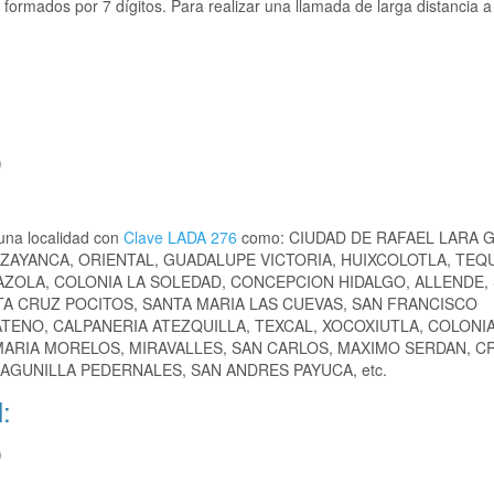
formados por 7 dígitos. Para realizar una llamada de larga distancia a
)
una localidad con
Clave LADA 276
como: CIUDAD DE RAFAEL LARA 
TLZAYANCA, ORIENTAL, GUADALUPE VICTORIA, HUIXCOLOTLA, TEQ
ZOLA, COLONIA LA SOLEDAD, CONCEPCION HIDALGO, ALLENDE,
A CRUZ POCITOS, SANTA MARIA LAS CUEVAS, SAN FRANCISCO
TENO, CALPANERIA ATEZQUILLA, TEXCAL, XOCOXIUTLA, COLONI
 MARIA MORELOS, MIRAVALLES, SAN CARLOS, MAXIMO SERDAN, C
AGUNILLA PEDERNALES, SAN ANDRES PAYUCA, etc.
:
)