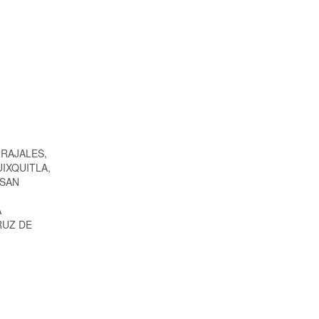
GRAJALES,
UIXQUITLA,
 SAN
A
RUZ DE