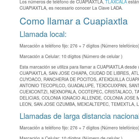
Los números de teléfono de CUAPIAXTLA,
TLAXCALA
están 
CUAPIAXTLA, es necesario conocer La Clave LADA.
Como llamar a Cuapiaxtla
Llamada local:
Marcación a teléfono fijo: 276 + 7 dígitos (Número telefónico
Marcación a Celular: 10 dígitos (Número de celular )
Esta marcación se utiliza para llamar a CUAPIAXTLA desde 
CUAPIAXTLA, SAN JOSE CHIAPA, CIUDAD DE LIBRES, A
CUYOACO, RANCHERIA DE POCITOS, ATEXQUILLA CUAPA
ANTONIO TECOPILCO, GUADALUPE, TEXOCUIXPAN, SANT
CUEXCONTZI, NEXNOPALA, OCOTEPEC, CRISTALACO, TA
DELICIAS, COLONIA IGNACIO ALLENDE, COLONIA JOSE
LEON, SAN JOSE OZUMBA, MEXCALTEPEC, TEMEXTLA, L
Llamadas de larga distancia nacional
Marcación a teléfono fijo: 276 + 7 dígitos (Número telefónico
Marcación a Celular: 10 dígitos (Número de celular )