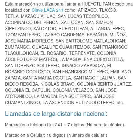
Esta marcación se utiliza para llamar a HUEYOTLIPAN desde una
localidad con
Clave LADA 241
como: APIZACO, TLAXCO,
TETLA, MAZAQUIAHUAC, SAN LUCAS TECOPILCO,
ACOPINALCO DEL PEÑON, XALTOCAN, SAN SIMEON
XIPETZINCO, XALOZTOC, HUEYOTLIPAN, ATLANGATEPEC,
TZOMPANTEPEC, LAZARO CARDENAS, ESPAÑITA, MUÑOZ,
JOSE MARIA MORELOS, SAN BARTOLOME MATLALOHCAN,
ZUMPANGO, GUADALUPE CUAUHTEMOC, SAN FRANCISCO
TLACUILOHCAN, EL ROSARIO, TERRENATE, COLONIA
ADOLFO LOPEZ MATEOS, LA MAGDALENA CUEXTOTITLA,
SAN LORENZO SOLTEPEC, IGNACIO ZARAGOZA, EL
ROSARIO OCOTOXCO, SAN FRANCISCO MITEPEC, EMILIANO
ZAPATA, SANTA MARIA IXCOTLA, SANTIAGO TLALPAN, SAN
DIEGO RECOBA, NICOLAS BRAVO, COLONIA BENITO JUAREZ,
COLONIA EL CAPULIN, COLONIA VELAZCO, SAN JOSE
ATOTONILCO, LA MAGDALENA SOLTEPEC, SAN JOSE
CUAMANTZINGO, LA ASCENCION HUITZCOLOTEPEC, etc.
Llamadas de larga distancia nacional:
Marcación a teléfono fijo: 241 + 7 dígitos (Número telefónico)
Marcación a Celular: 10 dígitos (Número de celular )