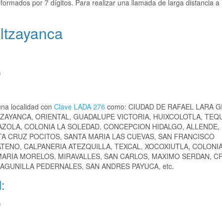
formados por 7 dígitos. Para realizar una llamada de larga distancia a
ltzayanca
)
una localidad con
Clave LADA 276
como: CIUDAD DE RAFAEL LARA G
TLZAYANCA, ORIENTAL, GUADALUPE VICTORIA, HUIXCOLOTLA, TEQ
ZOLA, COLONIA LA SOLEDAD, CONCEPCION HIDALGO, ALLENDE,
A CRUZ POCITOS, SANTA MARIA LAS CUEVAS, SAN FRANCISCO
TENO, CALPANERIA ATEZQUILLA, TEXCAL, XOCOXIUTLA, COLONI
 MARIA MORELOS, MIRAVALLES, SAN CARLOS, MAXIMO SERDAN, C
AGUNILLA PEDERNALES, SAN ANDRES PAYUCA, etc.
:
)