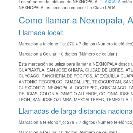
Los números de teléfono de NEXNOPALA,
TLAXCALA
están 
NEXNOPALA, es necesario conocer La Clave LADA.
Como llamar a Nexnopala, A
Llamada local:
Marcación a teléfono fijo: 276 + 7 dígitos (Número telefónico
Marcación a Celular: 10 dígitos (Número de celular )
Esta marcación se utiliza para llamar a NEXNOPALA desde 
CUAPIAXTLA, SAN JOSE CHIAPA, CIUDAD DE LIBRES, A
CUYOACO, RANCHERIA DE POCITOS, ATEXQUILLA CUAPA
ANTONIO TECOPILCO, GUADALUPE, TEXOCUIXPAN, SANT
CUEXCONTZI, NEXNOPALA, OCOTEPEC, CRISTALACO, TA
DELICIAS, COLONIA IGNACIO ALLENDE, COLONIA JOSE
LEON, SAN JOSE OZUMBA, MEXCALTEPEC, TEMEXTLA, L
Llamadas de larga distancia nacional
Marcación a teléfono fijo: 276 + 7 dígitos (Número telefónico
Marcación a Celular: 10 dígitos (Número de celular )