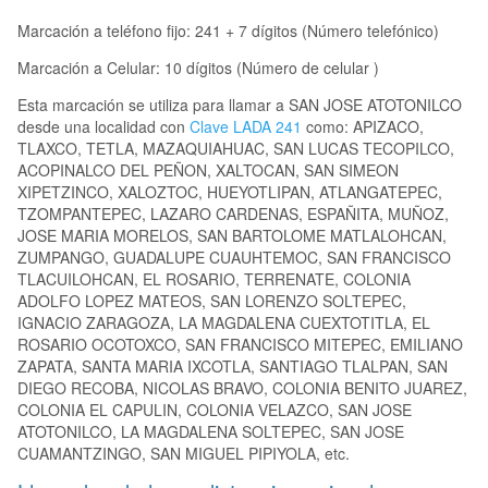
Marcación a teléfono fijo: 241 + 7 dígitos (Número telefónico)
Marcación a Celular: 10 dígitos (Número de celular )
Esta marcación se utiliza para llamar a SAN JOSE ATOTONILCO
desde una localidad con
Clave LADA 241
como: APIZACO,
TLAXCO, TETLA, MAZAQUIAHUAC, SAN LUCAS TECOPILCO,
ACOPINALCO DEL PEÑON, XALTOCAN, SAN SIMEON
XIPETZINCO, XALOZTOC, HUEYOTLIPAN, ATLANGATEPEC,
TZOMPANTEPEC, LAZARO CARDENAS, ESPAÑITA, MUÑOZ,
JOSE MARIA MORELOS, SAN BARTOLOME MATLALOHCAN,
ZUMPANGO, GUADALUPE CUAUHTEMOC, SAN FRANCISCO
TLACUILOHCAN, EL ROSARIO, TERRENATE, COLONIA
ADOLFO LOPEZ MATEOS, SAN LORENZO SOLTEPEC,
IGNACIO ZARAGOZA, LA MAGDALENA CUEXTOTITLA, EL
ROSARIO OCOTOXCO, SAN FRANCISCO MITEPEC, EMILIANO
ZAPATA, SANTA MARIA IXCOTLA, SANTIAGO TLALPAN, SAN
DIEGO RECOBA, NICOLAS BRAVO, COLONIA BENITO JUAREZ,
COLONIA EL CAPULIN, COLONIA VELAZCO, SAN JOSE
ATOTONILCO, LA MAGDALENA SOLTEPEC, SAN JOSE
CUAMANTZINGO, SAN MIGUEL PIPIYOLA, etc.