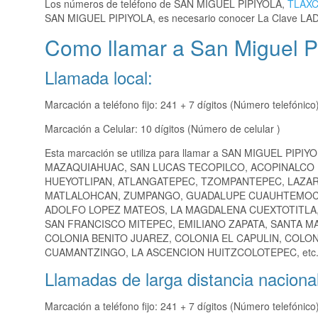
Los números de teléfono de SAN MIGUEL PIPIYOLA,
TLAX
SAN MIGUEL PIPIYOLA, es necesario conocer La Clave LAD
Como llamar a San Miguel Pi
Llamada local:
Marcación a teléfono fijo: 241 + 7 dígitos (Número telefónico
Marcación a Celular: 10 dígitos (Número de celular )
Esta marcación se utiliza para llamar a SAN MIGUEL PIPIY
MAZAQUIAHUAC, SAN LUCAS TECOPILCO, ACOPINALCO 
HUEYOTLIPAN, ATLANGATEPEC, TZOMPANTEPEC, LAZAR
MATLALOHCAN, ZUMPANGO, GUADALUPE CUAUHTEMOC, 
ADOLFO LOPEZ MATEOS, LA MAGDALENA CUEXTOTITLA,
SAN FRANCISCO MITEPEC, EMILIANO ZAPATA, SANTA MA
COLONIA BENITO JUAREZ, COLONIA EL CAPULIN, COLO
CUAMANTZINGO, LA ASCENCION HUITZCOLOTEPEC, etc
Llamadas de larga distancia nacional
Marcación a teléfono fijo: 241 + 7 dígitos (Número telefónico