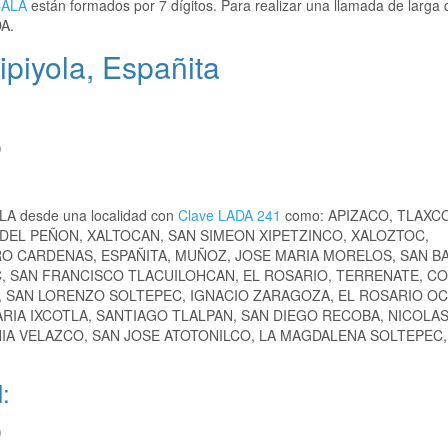
CALA
están formados por 7 dígitos. Para realizar una llamada de larga 
A.
piyola, Españita
)
OLA desde una localidad con
Clave LADA 241
como: APIZACO, TLAXCO
DEL PEÑON, XALTOCAN, SAN SIMEON XIPETZINCO, XALOZTOC,
O CARDENAS, ESPAÑITA, MUÑOZ, JOSE MARIA MORELOS, SAN 
SAN FRANCISCO TLACUILOHCAN, EL ROSARIO, TERRENATE, CO
 SAN LORENZO SOLTEPEC, IGNACIO ZARAGOZA, EL ROSARIO O
RIA IXCOTLA, SANTIAGO TLALPAN, SAN DIEGO RECOBA, NICOLAS
NIA VELAZCO, SAN JOSE ATOTONILCO, LA MAGDALENA SOLTEPEC,
.
:
)