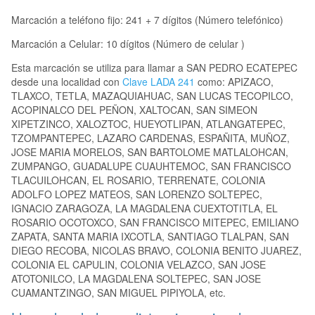
Marcación a teléfono fijo: 241 + 7 dígitos (Número telefónico)
Marcación a Celular: 10 dígitos (Número de celular )
Esta marcación se utiliza para llamar a SAN PEDRO ECATEPEC
desde una localidad con
Clave LADA 241
como: APIZACO,
TLAXCO, TETLA, MAZAQUIAHUAC, SAN LUCAS TECOPILCO,
ACOPINALCO DEL PEÑON, XALTOCAN, SAN SIMEON
XIPETZINCO, XALOZTOC, HUEYOTLIPAN, ATLANGATEPEC,
TZOMPANTEPEC, LAZARO CARDENAS, ESPAÑITA, MUÑOZ,
JOSE MARIA MORELOS, SAN BARTOLOME MATLALOHCAN,
ZUMPANGO, GUADALUPE CUAUHTEMOC, SAN FRANCISCO
TLACUILOHCAN, EL ROSARIO, TERRENATE, COLONIA
ADOLFO LOPEZ MATEOS, SAN LORENZO SOLTEPEC,
IGNACIO ZARAGOZA, LA MAGDALENA CUEXTOTITLA, EL
ROSARIO OCOTOXCO, SAN FRANCISCO MITEPEC, EMILIANO
ZAPATA, SANTA MARIA IXCOTLA, SANTIAGO TLALPAN, SAN
DIEGO RECOBA, NICOLAS BRAVO, COLONIA BENITO JUAREZ,
COLONIA EL CAPULIN, COLONIA VELAZCO, SAN JOSE
ATOTONILCO, LA MAGDALENA SOLTEPEC, SAN JOSE
CUAMANTZINGO, SAN MIGUEL PIPIYOLA, etc.