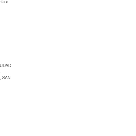
cia a
IUDAD
L
, SAN