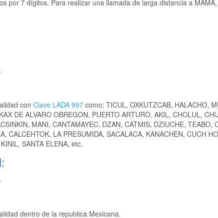
s por 7 dígitos. Para realizar una llamada de larga distancia a MAMA,
)
calidad con
Clave LADA 997
como: TICUL, OXKUTZCAB, HALACHO, M
EKAX DE ALVARO OBREGON, PUERTO ARTURO, AKIL, CHOLUL, CH
CSINKIN, MANI, CANTAMAYEC, DZAN, CATMIS, DZIUCHE, TEABO, 
A, CALCEHTOK, LA PRESUMIDA, SACALACA, KANACHEN, CUCH H
NIL, SANTA ELENA, etc.
:
)
alidad dentro de la republica Mexicana.