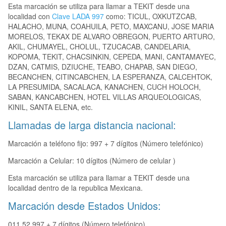
Esta marcación se utiliza para llamar a TEKIT desde una
localidad con
Clave LADA 997
como: TICUL, OXKUTZCAB,
HALACHO, MUNA, COAHUILA, PETO, MAXCANU, JOSE MARIA
MORELOS, TEKAX DE ALVARO OBREGON, PUERTO ARTURO,
AKIL, CHUMAYEL, CHOLUL, TZUCACAB, CANDELARIA,
KOPOMA, TEKIT, CHACSINKIN, CEPEDA, MANI, CANTAMAYEC,
DZAN, CATMIS, DZIUCHE, TEABO, CHAPAB, SAN DIEGO,
BECANCHEN, CITINCABCHEN, LA ESPERANZA, CALCEHTOK,
LA PRESUMIDA, SACALACA, KANACHEN, CUCH HOLOCH,
SABAN, KANCABCHEN, HOTEL VILLAS ARQUEOLOGICAS,
KINIL, SANTA ELENA, etc.
Llamadas de larga distancia nacional:
Marcación a teléfono fijo: 997 + 7 dígitos (Número telefónico)
Marcación a Celular: 10 dígitos (Número de celular )
Esta marcación se utiliza para llamar a TEKIT desde una
localidad dentro de la republica Mexicana.
Marcación desde Estados Unidos:
011 52 997 + 7 dígitos (Número telefónico)