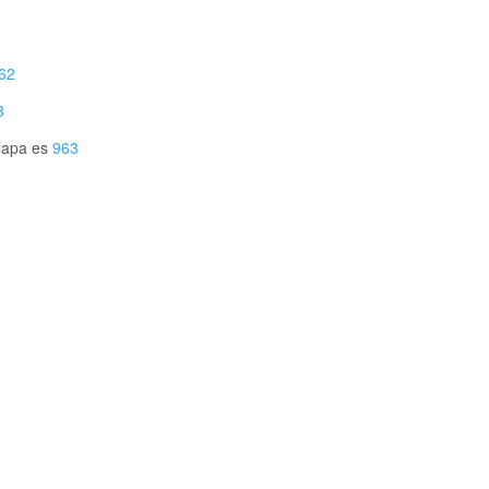
62
8
lapa es
963