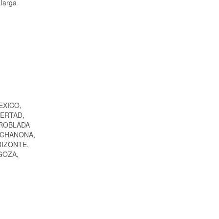
 larga
EXICO,
BERTAD,
 ROBLADA
 CHANONA,
RIZONTE,
GOZA,