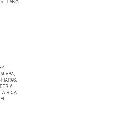
ia a LLANO
EZ,
ALAPA,
HIAPAS,
BERIA,
TA RICA,
 EL