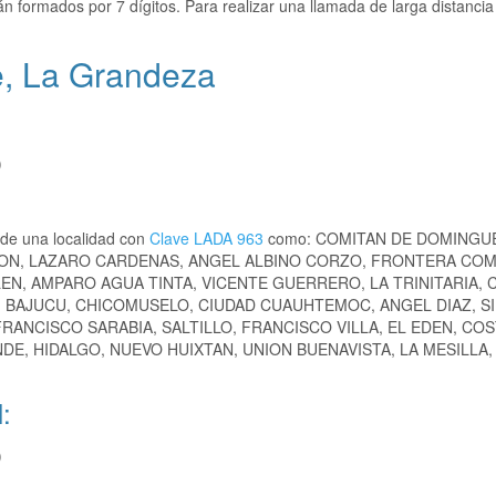
n formados por 7 dígitos. Para realizar una llamada de larga distanc
e, La Grandeza
)
de una localidad con
Clave LADA 963
como: COMITAN DE DOMINGU
ON, LAZARO CARDENAS, ANGEL ALBINO CORZO, FRONTERA COM
, AMPARO AGUA TINTA, VICENTE GUERRERO, LA TRINITARIA, C
, BAJUCU, CHICOMUSELO, CIUDAD CUAUHTEMOC, ANGEL DIAZ, SI
RANCISCO SARABIA, SALTILLO, FRANCISCO VILLA, EL EDEN, COS
DE, HIDALGO, NUEVO HUIXTAN, UNION BUENAVISTA, LA MESILLA,
:
)