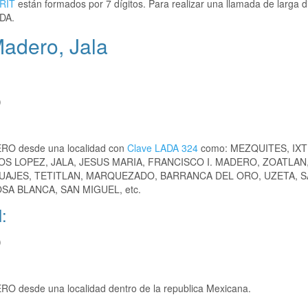
RIT
están formados por 7 dígitos. Para realizar una llamada de larga d
DA.
Madero, Jala
)
ERO desde una localidad con
Clave LADA 324
como: MEZQUITES, IX
OS LOPEZ, JALA, JESUS MARIA, FRANCISCO I. MADERO, ZOATLAN
UAJES, TETITLAN, MARQUEZADO, BARRANCA DEL ORO, UZETA, 
SA BLANCA, SAN MIGUEL, etc.
:
)
RO desde una localidad dentro de la republica Mexicana.