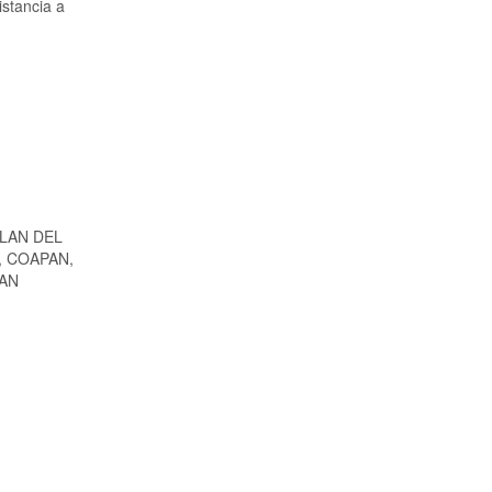
istancia a
TLAN DEL
, COAPAN,
SAN