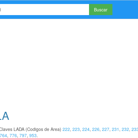
Buscar
LA
s Claves LADA (Codigos de Area)
222
,
223
,
224
,
226
,
227
,
231
,
232
,
23
764
,
776
,
797
,
953
.