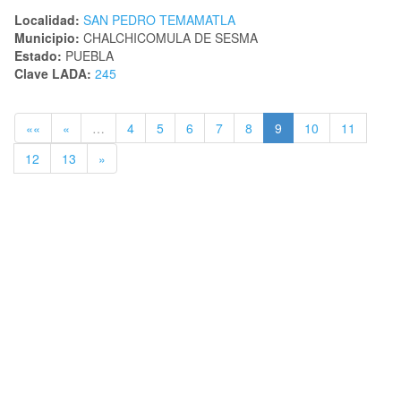
Localidad:
SAN PEDRO TEMAMATLA
Municipio:
CHALCHICOMULA DE SESMA
Estado:
PUEBLA
Clave LADA:
245
««
«
…
4
5
6
7
8
9
10
11
12
13
»