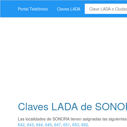
Portal Telefónico
Claves LADA
Claves LADA de SON
Las localidades de SONORA tienen asignadas las siguiente
642
,
643
,
644
,
645
,
647
,
651
,
653
,
662
.