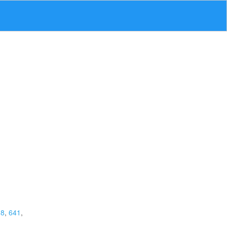
38
,
641
,