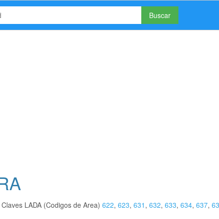
Buscar
ORA
s Claves LADA (Codigos de Area)
622
,
623
,
631
,
632
,
633
,
634
,
637
,
6