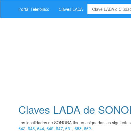
Portal Telefónico
Claves LADA
Claves LADA de SON
Las localidades de SONORA tienen asignadas las siguiente
642
,
643
,
644
,
645
,
647
,
651
,
653
,
662
.