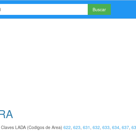
Buscar
ORA
s Claves LADA (Codigos de Area)
622
,
623
,
631
,
632
,
633
,
634
,
637
,
6