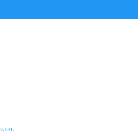
38
,
641
,