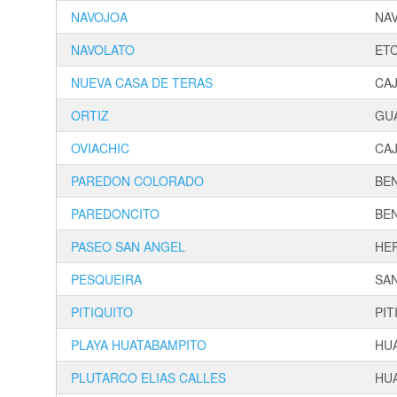
NAVOJOA
NA
NAVOLATO
ET
NUEVA CASA DE TERAS
CA
ORTIZ
GU
OVIACHIC
CA
PAREDON COLORADO
BE
PAREDONCITO
BE
PASEO SAN ANGEL
HE
PESQUEIRA
SA
PITIQUITO
PIT
PLAYA HUATABAMPITO
HU
PLUTARCO ELIAS CALLES
HU