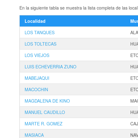
En la siguiente tabla se muestra la lista completa de las 
Localidad
Mun
LOS TANQUES
AL
LOS TOLTECAS
HU
LOS VIEJOS
ET
LUIS ECHEVERRIA ZUNO
HU
MABEJAQUI
ET
MACOCHIN
ET
MAGDALENA DE KINO
MA
MANUEL CAUDILLO
HU
MARTE R. GOMEZ
CA
MASIACA
NA