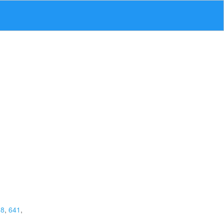
38
,
641
,