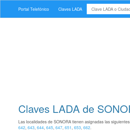
Portal Telefónico
Claves LADA
Claves LADA de SON
Las localidades de SONORA tienen asignadas las siguiente
642
,
643
,
644
,
645
,
647
,
651
,
653
,
662
.