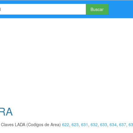
Buscar
ORA
s Claves LADA (Codigos de Area)
622
,
623
,
631
,
632
,
633
,
634
,
637
,
6