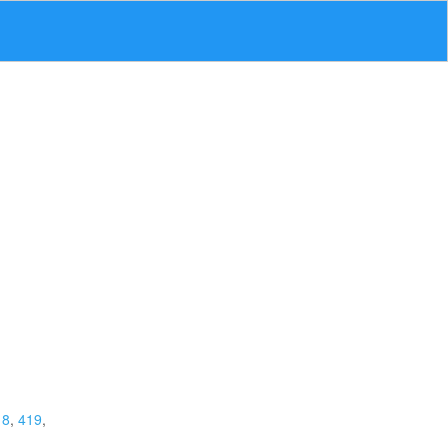
18
,
419
,