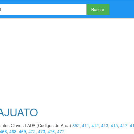
Buscar
NAJUATO
ientes Claves LADA (Codigos de Area)
352
,
411
,
412
,
413
,
415
,
417
,
4
466
,
468
,
469
,
472
,
473
,
476
,
477
.