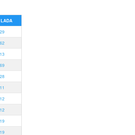
s LADA
29
62
13
69
28
11
12
12
19
19