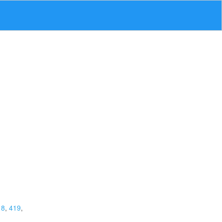
18
,
419
,