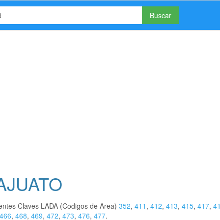
Buscar
NAJUATO
ientes Claves LADA (Codigos de Area)
352
,
411
,
412
,
413
,
415
,
417
,
4
466
,
468
,
469
,
472
,
473
,
476
,
477
.