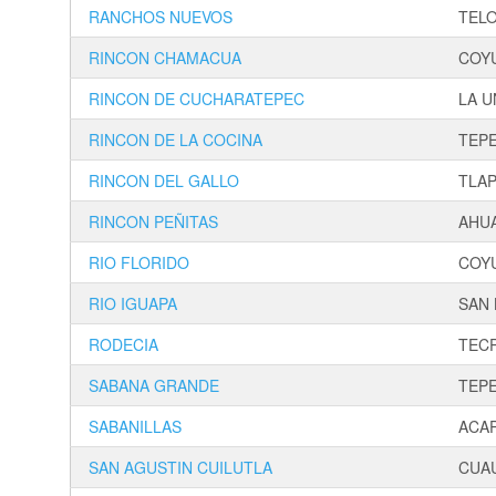
RANCHOS NUEVOS
TEL
RINCON CHAMACUA
COY
RINCON DE CUCHARATEPEC
LA U
RINCON DE LA COCINA
TEP
RINCON DEL GALLO
TLA
RINCON PEÑITAS
AHU
RIO FLORIDO
COY
RIO IGUAPA
SAN 
RODECIA
TEC
SABANA GRANDE
TEP
SABANILLAS
ACA
SAN AGUSTIN CUILUTLA
CUA