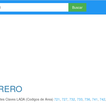
Buscar
RRERO
ntes Claves LADA (Codigos de Area)
721
,
727
,
732
,
733
,
736
,
741
,
742