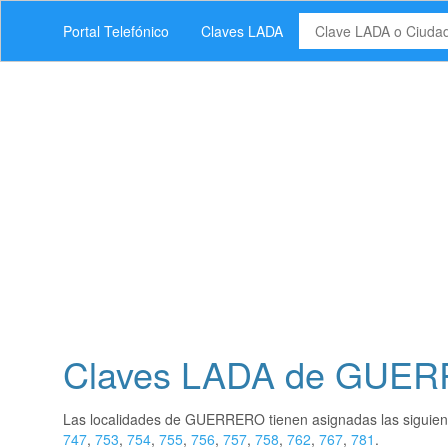
Portal Telefónico
Claves LADA
Claves LADA de GUE
Las localidades de GUERRERO tienen asignadas las siguie
747
,
753
,
754
,
755
,
756
,
757
,
758
,
762
,
767
,
781
.