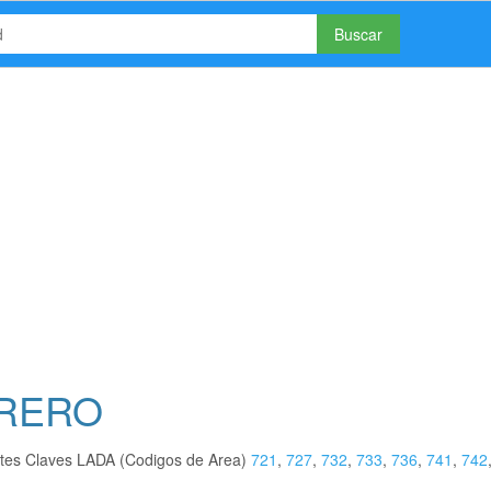
Buscar
RRERO
ntes Claves LADA (Codigos de Area)
721
,
727
,
732
,
733
,
736
,
741
,
742