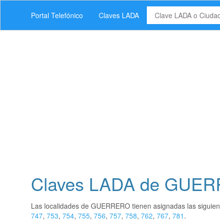
Portal Telefónico
Claves LADA
Claves LADA de GUE
Las localidades de GUERRERO tienen asignadas las siguie
747
,
753
,
754
,
755
,
756
,
757
,
758
,
762
,
767
,
781
.